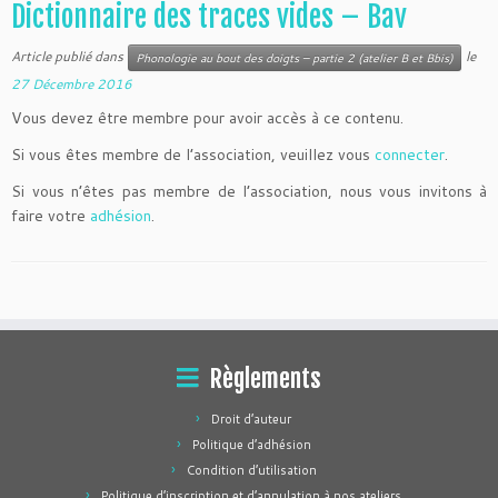
Dictionnaire des traces vides – Bav
Article publié dans
le
Phonologie au bout des doigts – partie 2 (atelier B et Bbis)
27 Décembre 2016
Vous devez être membre pour avoir accès à ce contenu.
Si vous êtes membre de l’association, veuillez vous
connecter
.
Si vous n’êtes pas membre de l’association, nous vous invitons à
faire votre
adhésion
.
Règlements
Droit d’auteur
Politique d’adhésion
Condition d’utilisation
Politique d’inscription et d’annulation à nos ateliers