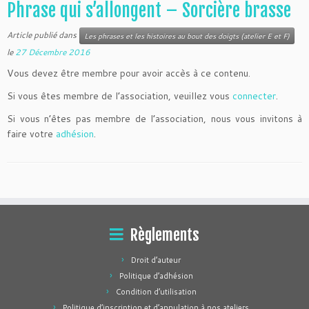
Phrase qui s’allongent – Sorcière brasse
Article publié dans
Les phrases et les histoires au bout des doigts (atelier E et F)
le
27 Décembre 2016
Vous devez être membre pour avoir accès à ce contenu.
Si vous êtes membre de l’association, veuillez vous
connecter
.
Si vous n’êtes pas membre de l’association, nous vous invitons à
faire votre
adhésion
.
Règlements
Droit d’auteur
Politique d’adhésion
Condition d’utilisation
Politique d’inscription et d’annulation à nos ateliers