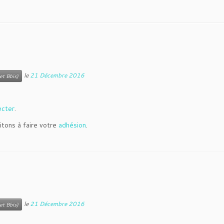
le
21 Décembre 2016
et Bbis)
ecter
.
itons à faire votre
adhésion
.
le
21 Décembre 2016
et Bbis)