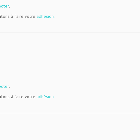
ecter
.
itons à faire votre
adhésion
.
ecter
.
itons à faire votre
adhésion
.