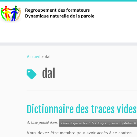
Aller
au
Accueil
»
dal
contenu
dal
Dictionnaire des traces vides
Article publié dans
Phonologie au bout des doigts – partie 2 (atelier B 
Vous devez être membre pour avoir accès à ce contenu.