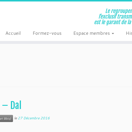
Le regroupem
l’exclusif trans
est le garant de l
Accueil
Formez-vous
Espace membres
Hi
 – Dal
le
27 Décembre 2016
et Bbis)