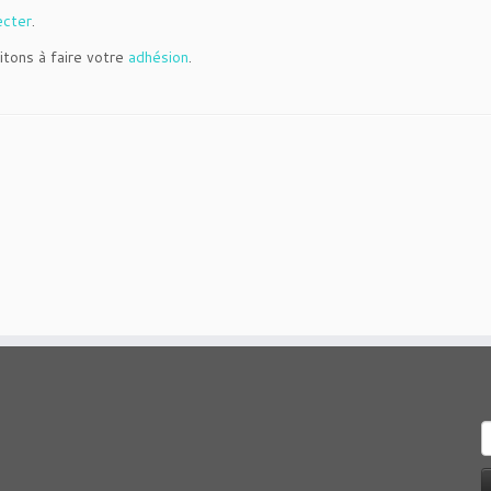
ecter
.
itons à faire votre
adhésion
.
R