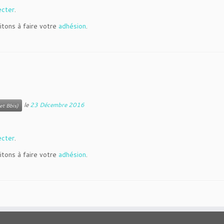
ecter
.
itons à faire votre
adhésion
.
le
23 Décembre 2016
et Bbis)
ecter
.
itons à faire votre
adhésion
.