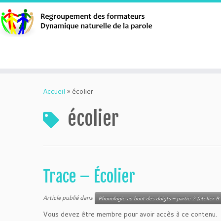
Aller
au
Accueil
»
écolier
contenu
écolier
Trace – Écolier
Article publié dans
Phonologie au bout des doigts – partie 2 (atelier B 
Vous devez être membre pour avoir accès à ce contenu.