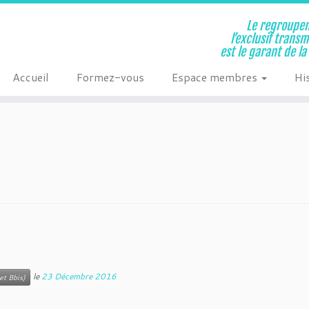
Le regroupem
l’exclusif trans
est le garant de l
Accueil
Formez-vous
Espace membres
Hi
le
23 Décembre 2016
et Bbis)