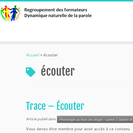
Aller
au
Accueil
»
écouter
contenu
écouter
Trace – Écouter
Article publié dans
Phonologie au bout des doigts – partie 2 (atelier B 
Vous devez être membre pour avoir accès à ce contenu.