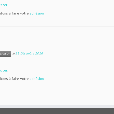
ecter
.
itons à faire votre
adhésion
.
le
31 Décembre 2016
et Bbis)
ecter
.
itons à faire votre
adhésion
.