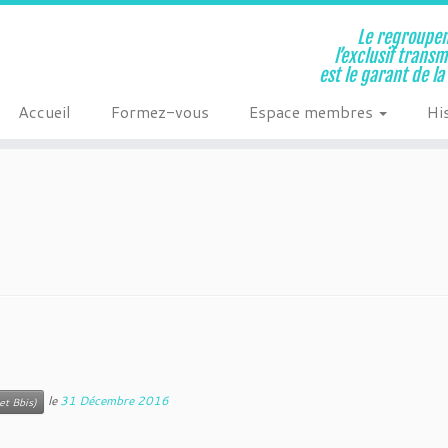
Le regroupem
l’exclusif trans
est le garant de l
Accueil
Formez-vous
Espace membres
Hi
le
31 Décembre 2016
et Bbis)