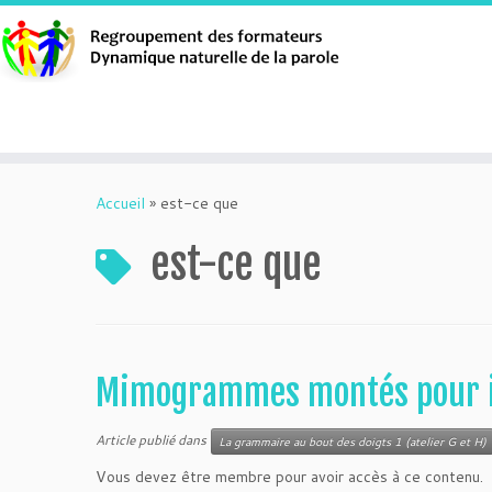
Aller
au
Accueil
»
est-ce que
contenu
est-ce que
Mimogrammes montés pour i
Article publié dans
La grammaire au bout des doigts 1 (atelier G et H)
Vous devez être membre pour avoir accès à ce contenu.