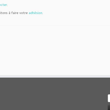
ecter
.
itons à faire votre
adhésion
.
R