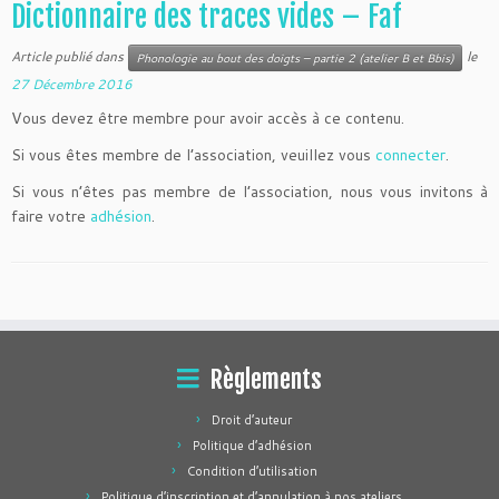
Dictionnaire des traces vides – Faf
Article publié dans
le
Phonologie au bout des doigts – partie 2 (atelier B et Bbis)
27 Décembre 2016
Vous devez être membre pour avoir accès à ce contenu.
Si vous êtes membre de l’association, veuillez vous
connecter
.
Si vous n’êtes pas membre de l’association, nous vous invitons à
faire votre
adhésion
.
Règlements
Droit d’auteur
Politique d’adhésion
Condition d’utilisation
Politique d’inscription et d’annulation à nos ateliers