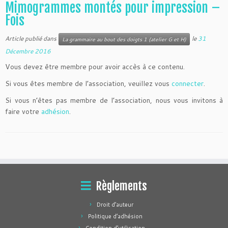
Mimogrammes montés pour impression –
Fois
Article publié dans
le
31
La grammaire au bout des doigts 1 (atelier G et H)
Décembre 2016
Vous devez être membre pour avoir accès à ce contenu.
Si vous êtes membre de l’association, veuillez vous
connecter
.
Si vous n’êtes pas membre de l’association, nous vous invitons à
faire votre
adhésion
.
Règlements
Droit d’auteur
Politique d’adhésion