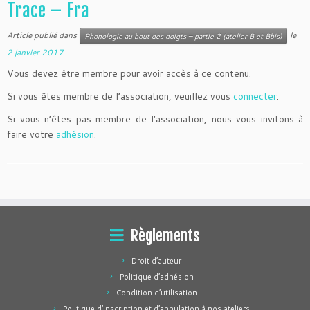
Trace – Fra
Article publié dans
le
Phonologie au bout des doigts – partie 2 (atelier B et Bbis)
2 janvier 2017
Vous devez être membre pour avoir accès à ce contenu.
Si vous êtes membre de l’association, veuillez vous
connecter
.
Si vous n’êtes pas membre de l’association, nous vous invitons à
faire votre
adhésion
.
Règlements
Droit d’auteur
Politique d’adhésion
Condition d’utilisation
Politique d’inscription et d’annulation à nos ateliers