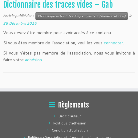
Dictionnaire des traces vides – Gab
Article publié dans
le
Phonologie au bout des doigts – partie 2 (atelier B et Bbis)
28 Décembre 2016
Vous devez être membre pour avoir accès à ce contenu.
Si vous êtes membre de l’association, veuillez vous
connecter
.
Si vous n’êtes pas membre de l’association, nous vous invitons à
faire votre
adhésion
.
Règlements
Droit d’auteur
Politique d’adhésion
Condition d’utilisation
Politique d’inscription et d’annulation à nos ateliers