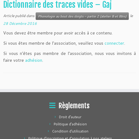
Dictionnaire des traces vides – Gaj
Article publié dans
le
Phonologie au bout des doigts – partie 2 (atelier B et Bbis)
28 Décembre 2016
Vous devez être membre pour avoir accès à ce contenu.
Si vous êtes membre de l’association, veuillez vous
connecter
.
Si vous n’êtes pas membre de l’association, nous vous invitons à
faire votre
adhésion
.
Règlements
Droit d’auteur
Politique d’adhésion
Condition d’utilisation
Politique d’inscription et d’annulation à nos ateliers