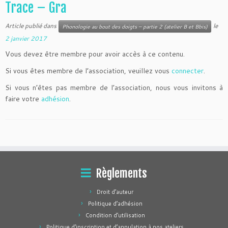
Trace – Gra
Article publié dans
le
Phonologie au bout des doigts – partie 2 (atelier B et Bbis)
2 janvier 2017
Vous devez être membre pour avoir accès à ce contenu.
Si vous êtes membre de l’association, veuillez vous
connecter
.
Si vous n’êtes pas membre de l’association, nous vous invitons à
faire votre
adhésion
.
Règlements
Droit d’auteur
Politique d’adhésion
Condition d’utilisation
Politique d’inscription et d’annulation à nos ateliers