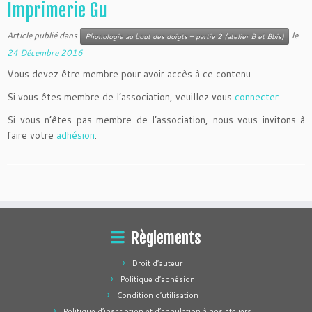
Imprimerie Gu
Article publié dans
le
Phonologie au bout des doigts – partie 2 (atelier B et Bbis)
24 Décembre 2016
Vous devez être membre pour avoir accès à ce contenu.
Si vous êtes membre de l’association, veuillez vous
connecter
.
Si vous n’êtes pas membre de l’association, nous vous invitons à
faire votre
adhésion
.
Règlements
Droit d’auteur
Politique d’adhésion
Condition d’utilisation
Politique d’inscription et d’annulation à nos ateliers