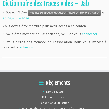
Dictionnaire des traces vides – Jab
Article publié dans
le
Phonologie au bout des doigts – partie 2 (atelier B et Bbis)
28 Décembre 2016
Vous devez être membre pour avoir accès à ce contenu.
Si vous êtes membre de l’association, veuillez vous
connecter
.
Si vous n’êtes pas membre de l’association, nous vous invitons à
faire votre
adhésion
.
Règlements
Droit d’auteur
Politique d’adhésion
Condition d’utilisation
Politique d’inscription et d’annulation à nos ateliers