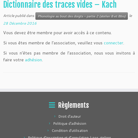
Dictionnaire des traces vides – Kach
Article publié dans
le
Phonologie au bout des doigts – partie 2 (atelier B et Bbis)
28 Décembre 2016
Vous devez être membre pour avoir accès à ce contenu.
Si vous êtes membre de l’association, veuillez vous
connecter
.
Si vous n’êtes pas membre de l’association, nous vous invitons à
faire votre
adhésion
.
Règlements
Droit d’auteur
Politique d’adhésion
Condition d’utilisation
Politique d’inscription et d’annulation à nos ateliers