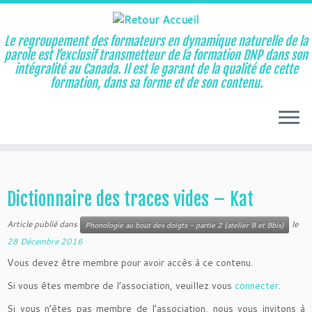
Le regroupement des formateurs en dynamique naturelle de la
parole est l’exclusif transmetteur de la formation DNP dans son
intégralité au Canada. Il est le garant de la qualité de cette
Aller
formation, dans sa forme et de son contenu.
au
Accueil
»
kat
contenu
kat
Dictionnaire des traces vides – Kat
Article publié dans
le
Phonologie au bout des doigts – partie 2 (atelier B et Bbis)
28 Décembre 2016
Vous devez être membre pour avoir accès à ce contenu.
Si vous êtes membre de l’association, veuillez vous
connecter
.
Si vous n’êtes pas membre de l’association, nous vous invitons à