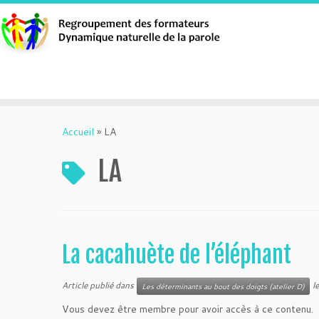
Aller
au
Accueil
»
LA
contenu
LA
La cacahuète de l’éléphant
Article publié dans
l
Les déterminants au bout des doigts (atelier D)
Vous devez être membre pour avoir accès à ce contenu.