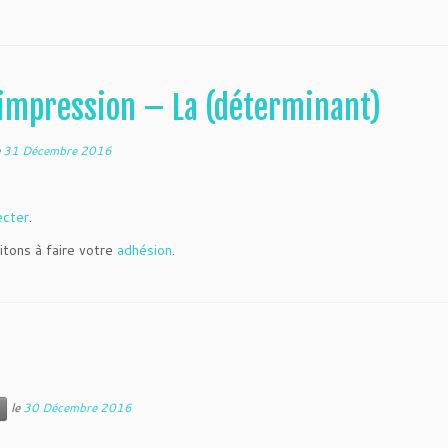
mpression – La (déterminant)
e
31 Décembre 2016
ecter
.
itons à faire votre
adhésion
.
le
30 Décembre 2016