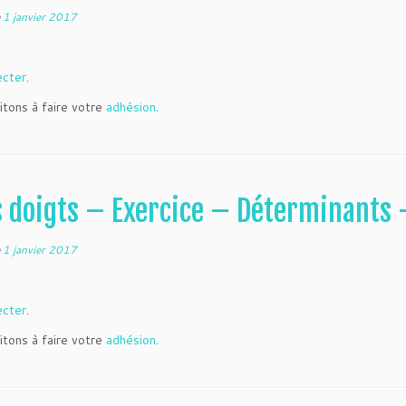
e
1 janvier 2017
ecter
.
itons à faire votre
adhésion
.
s doigts – Exercice – Déterminants 
e
1 janvier 2017
ecter
.
itons à faire votre
adhésion
.