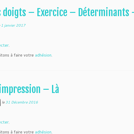
s doigts – Exercice – Déterminants 
e
1 janvier 2017
ecter
.
itons à faire votre
adhésion
.
mpression – Là
le
31 Décembre 2016
ecter
.
itons à faire votre
adhésion
.