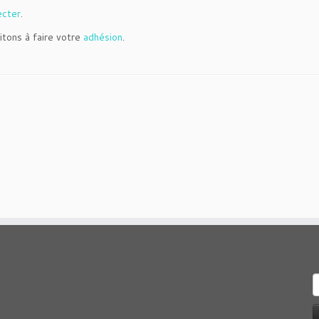
ecter
.
itons à faire votre
adhésion
.
R