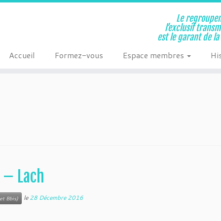
Le regroupem
l’exclusif trans
est le garant de l
Accueil
Formez-vous
Espace membres
Hi
s – Lach
le
28 Décembre 2016
et Bbis)