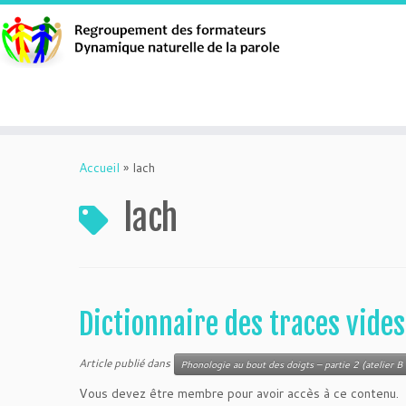
Aller
au
Accueil
»
lach
contenu
lach
Dictionnaire des traces vide
Article publié dans
Phonologie au bout des doigts – partie 2 (atelier B 
Vous devez être membre pour avoir accès à ce contenu.