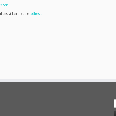
ecter
.
itons à faire votre
adhésion
.
R