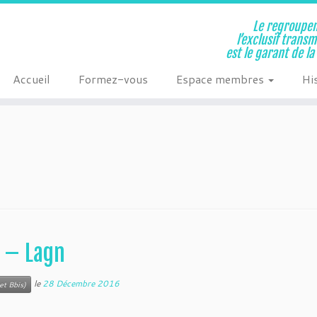
Le regroupem
l’exclusif trans
est le garant de l
Accueil
Formez-vous
Espace membres
Hi
s – Lagn
le
28 Décembre 2016
et Bbis)