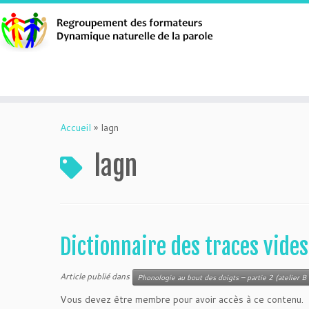
Aller
au
Accueil
»
lagn
contenu
lagn
Dictionnaire des traces vide
Article publié dans
Phonologie au bout des doigts – partie 2 (atelier B 
Vous devez être membre pour avoir accès à ce contenu.