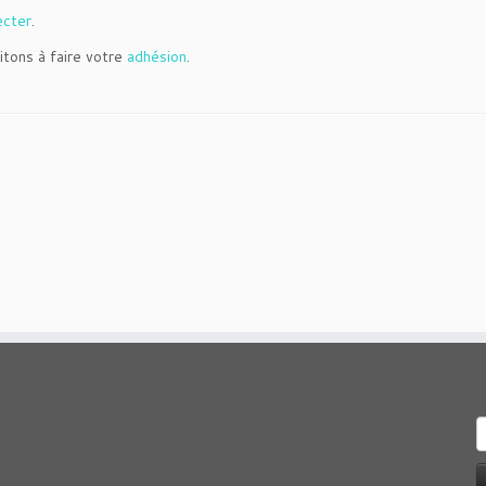
ecter
.
itons à faire votre
adhésion
.
R