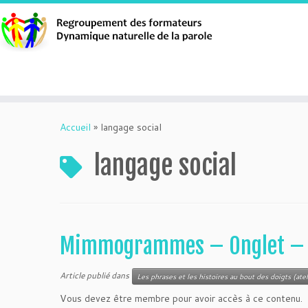
Aller
au
Accueil
»
langage social
contenu
langage social
Mimmogrammes – Onglet – L
Article publié dans
Les phrases et les histoires au bout des doigts (atel
Vous devez être membre pour avoir accès à ce contenu.