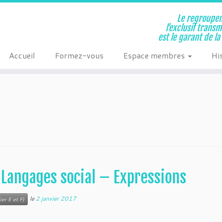
Le regroupem
l’exclusif trans
est le garant de l
Accueil
Formez-vous
Espace membres
Hi
angages social – Expressions
le
2 janvier 2017
ier E et F)