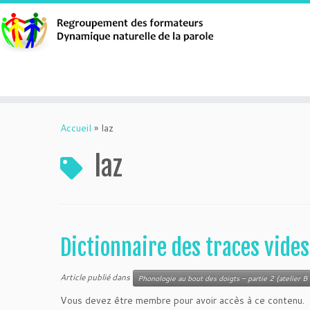
Aller
au
Accueil
»
laz
contenu
laz
Dictionnaire des traces vides
Article publié dans
Phonologie au bout des doigts – partie 2 (atelier B 
Vous devez être membre pour avoir accès à ce contenu.