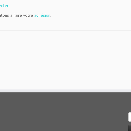
ecter
.
itons à faire votre
adhésion
.
R