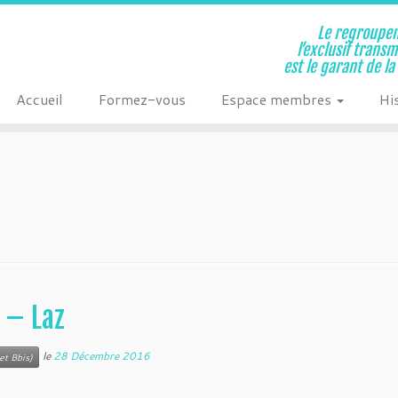
Le regroupem
l’exclusif trans
est le garant de l
Accueil
Formez-vous
Espace membres
Hi
 – Laz
le
28 Décembre 2016
et Bbis)