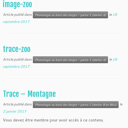
image-zoo
Article publié dans
le
18
Phonologie au bout des doigts – partie 1 (atelier A)
septembre 2017
trace-zoo
Article publié dans
le
18
Phonologie au bout des doigts – partie 1 (atelier A)
septembre 2017
Trace – Montagne
Article publié dans
le
Phonologie au bout des doigts – partie 2 (atelier B et Bbis)
2 janvier 2017
Vous devez être membre pour avoir accès à ce contenu.