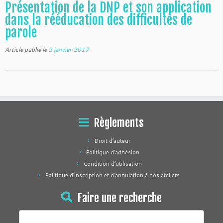
Présentation de la DNP et son application
dans la rééducation des difficultés de
parole
Article publié le
2 janvier 2017
Règlements
Droit d’auteur
Politique d’adhésion
Condition d’utilisation
Politique d’inscription et d’annulation à nos ateliers
Faire une recherche
Rechercher :