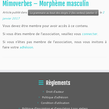
Mimoverbes – Morphème masculin
Article publié dans
le
2
La grammaire au bout des doigts 2 (les verbes) (atelier I)
janvier 2017
Vous devez être membre pour avoir accès à ce contenu.
Si vous êtes membre de l’association, veuillez vous
connecter
.
Si vous n’êtes pas membre de l’association, nous vous invitons à
faire votre
adhésion
.
Règlements
Droit d’auteur
Politique d’adhésion
Condition d’utilisation
Politique d’inscription et d’annulation à nos ateliers