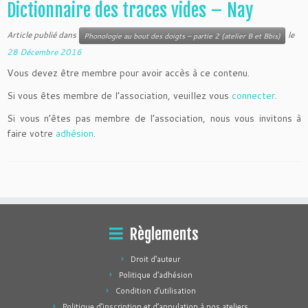
Dictionnaire des traces vides – Nay
Article publié dans
le
Phonologie au bout des doigts – partie 2 (atelier B et Bbis)
28 Décembre 2016
Vous devez être membre pour avoir accès à ce contenu.
Si vous êtes membre de l’association, veuillez vous
connecter
.
Si vous n’êtes pas membre de l’association, nous vous invitons à
faire votre
adhésion
.
Règlements
Droit d’auteur
Politique d’adhésion
Condition d’utilisation
Politique d’inscription et d’annulation à nos ateliers