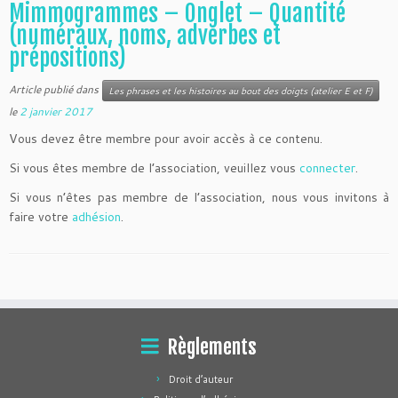
Mimmogrammes – Onglet – Quantité
(numéraux, noms, adverbes et
prépositions)
Article publié dans
Les phrases et les histoires au bout des doigts (atelier E et F)
le
2 janvier 2017
Vous devez être membre pour avoir accès à ce contenu.
Si vous êtes membre de l’association, veuillez vous
connecter
.
Si vous n’êtes pas membre de l’association, nous vous invitons à
faire votre
adhésion
.
Règlements
Droit d’auteur