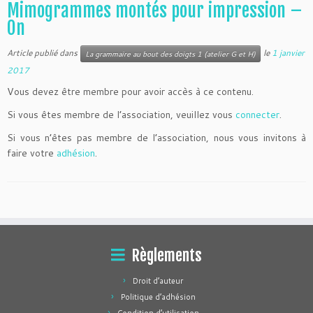
Mimogrammes montés pour impression –
On
Article publié dans
le
1 janvier
La grammaire au bout des doigts 1 (atelier G et H)
2017
Vous devez être membre pour avoir accès à ce contenu.
Si vous êtes membre de l’association, veuillez vous
connecter
.
Si vous n’êtes pas membre de l’association, nous vous invitons à
faire votre
adhésion
.
Règlements
Droit d’auteur
Politique d’adhésion