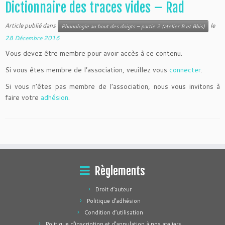
Dictionnaire des traces vides – Rad
Article publié dans
le
Phonologie au bout des doigts – partie 2 (atelier B et Bbis)
28 Décembre 2016
Vous devez être membre pour avoir accès à ce contenu.
Si vous êtes membre de l’association, veuillez vous
connecter
.
Si vous n’êtes pas membre de l’association, nous vous invitons à
faire votre
adhésion
.
Règlements
Droit d’auteur
Politique d’adhésion
Condition d’utilisation
Politique d’inscription et d’annulation à nos ateliers