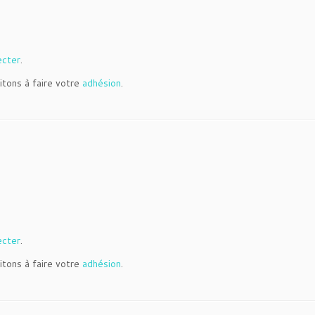
ecter
.
itons à faire votre
adhésion
.
ecter
.
itons à faire votre
adhésion
.