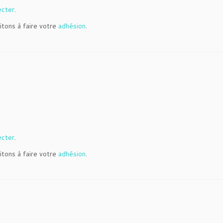
ecter
.
itons à faire votre
adhésion
.
ecter
.
itons à faire votre
adhésion
.