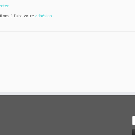
ecter
.
itons à faire votre
adhésion
.
R