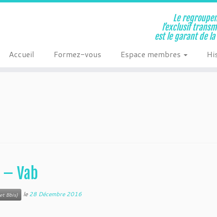
Le regroupem
l’exclusif trans
est le garant de l
Accueil
Formez-vous
Espace membres
Hi
s – Vab
le
28 Décembre 2016
et Bbis)