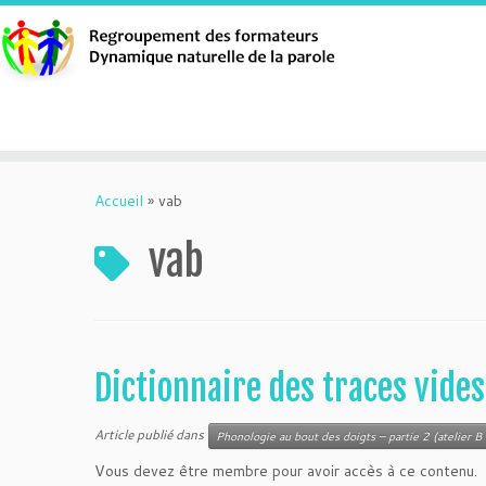
Aller
au
Accueil
»
vab
contenu
vab
Dictionnaire des traces vide
Article publié dans
Phonologie au bout des doigts – partie 2 (atelier B 
Vous devez être membre pour avoir accès à ce contenu.