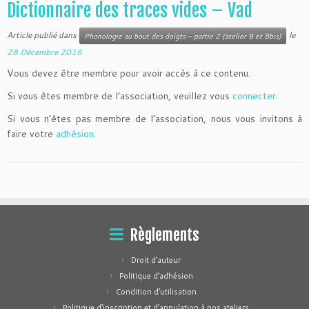
Dictionnaire des traces vides – Vad
Article publié dans
le
Phonologie au bout des doigts – partie 2 (atelier B et Bbis)
28 Décembre 2016
Vous devez être membre pour avoir accès à ce contenu.
Si vous êtes membre de l’association, veuillez vous
connecter
.
Si vous n’êtes pas membre de l’association, nous vous invitons à
faire votre
adhésion
.
Règlements
Droit d’auteur
Politique d’adhésion
Condition d’utilisation
Politique d’inscription et d’annulation à nos ateliers