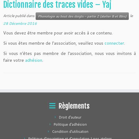
Dictionnaire des traces vides – Yaj
Article publié dans
le
Phonologie au bout des doigts – partie 2 (atelier B et Bbis)
28 Décembre 2016
Vous devez être membre pour avoir accès à ce contenu.
Si vous êtes membre de l’association, veuillez vous
connecter
.
Si vous n’êtes pas membre de l’association, nous vous invitons à
faire votre
adhésion
.
Règlements
Droit d’auteur
Politique d’adhésion
Condition d’utilisation
Politique d’inscription et d’annulation à nos ateliers