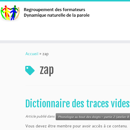
Aller
au
Accueil
»
zap
contenu
zap
Dictionnaire des traces vide
Article publié dans
Phonologie au bout des doigts – partie 2 (atelier B 
Vous devez être membre pour avoir accès à ce contenu.