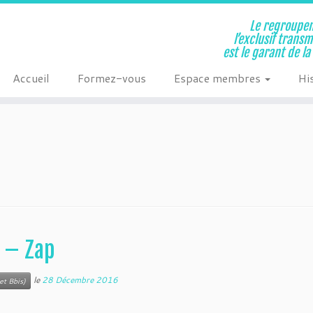
Le regroupem
l’exclusif trans
est le garant de l
Accueil
Formez-vous
Espace membres
Hi
s – Zap
le
28 Décembre 2016
et Bbis)