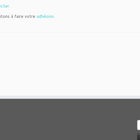
ecter
.
itons à faire votre
adhésion
.
R