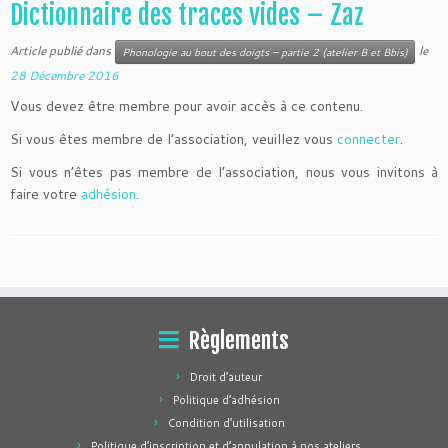
Dictionnaire des traces vides – Zaz
Article publié dans
le
Phonologie au bout des doigts – partie 2 (atelier B et Bbis)
28 Décembre 2016
Vous devez être membre pour avoir accès à ce contenu.
Si vous êtes membre de l’association, veuillez vous
connecter
.
Si vous n’êtes pas membre de l’association, nous vous invitons à
faire votre
adhésion
.
Règlements
Droit d’auteur
Politique d’adhésion
Condition d’utilisation
Politique d’inscription et d’annulation à nos ateliers