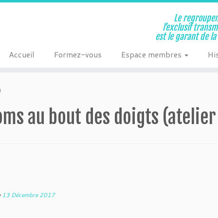
Le regroupem
l’exclusif trans
est le garant de l
Accueil
Formez-vous
Espace membres
Hi
)
oms au bout des doigts (atelier
e
13 Décembre 2017