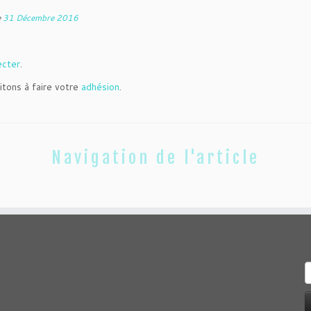
e
31 Décembre 2016
ecter
.
itons à faire votre
adhésion
.
Navigation de l'article
R