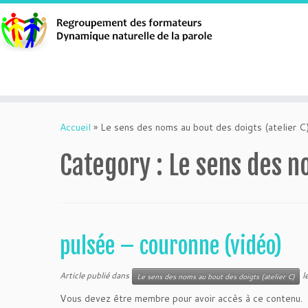
Aller
au
Accueil
»
Le sens des noms au bout des doigts (atelier C
contenu
Category :
Le sens des n
pulsée – couronne (vidéo)
Article publié dans
l
Le sens des noms au bout des doigts (atelier C)
Vous devez être membre pour avoir accès à ce contenu.