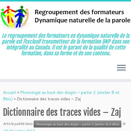
Le regroupement des formateurs en dynamique naturelle de la
parole est l’exclusif transmetteur de la formation DNP dans son
intégralité au Canada. Il est le garant de la qualité de cette
formation, dans sa forme et de son contenu.
Aller
au
Accueil
»
Phonologie au bout des doigts – partie 2 (atelier B et
contenu
Bbis)
»
Dictionnaire des traces vides – Zaj
Dictionnaire des traces vides – Zaj
Article publié dans
le
Phonologie au bout des doigts – partie 2 (atelier B et Bbis)
28 Décembre 2016