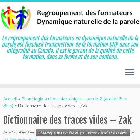
Le regroupement des formateurs en dynamique naturelle de la
parole est l’exclusif transmetteur de la formation DNP dans son
intégralité au Canada. Il est le garant de la qualité de cette
formation, dans sa forme et de son contenu.
Aller
au
Accueil
»
Phonologie au bout des doigts – partie 2 (atelier B et
contenu
Bbis)
»
Dictionnaire des traces vides – Zak
Dictionnaire des traces vides – Zak
Article publié dans
le
Phonologie au bout des doigts – partie 2 (atelier B et Bbis)
28 Décembre 2016