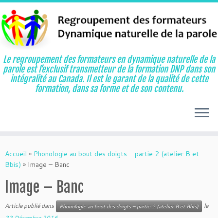
Le regroupement des formateurs en dynamique naturelle de la
parole est l’exclusif transmetteur de la formation DNP dans son
intégralité au Canada. Il est le garant de la qualité de cette
formation, dans sa forme et de son contenu.
Aller
au
Accueil
»
Phonologie au bout des doigts – partie 2 (atelier B et
contenu
Bbis)
»
Image – Banc
Image – Banc
Article publié dans
le
Phonologie au bout des doigts – partie 2 (atelier B et Bbis)
22 Décembre 2016