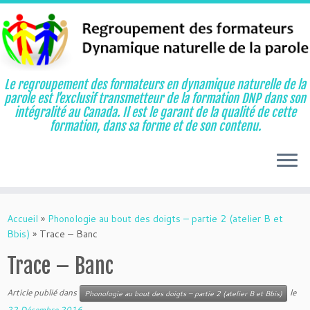
Le regroupement des formateurs en dynamique naturelle de la
parole est l’exclusif transmetteur de la formation DNP dans son
intégralité au Canada. Il est le garant de la qualité de cette
formation, dans sa forme et de son contenu.
Aller
au
Accueil
»
Phonologie au bout des doigts – partie 2 (atelier B et
contenu
Bbis)
»
Trace – Banc
Trace – Banc
Article publié dans
le
Phonologie au bout des doigts – partie 2 (atelier B et Bbis)
22 Décembre 2016