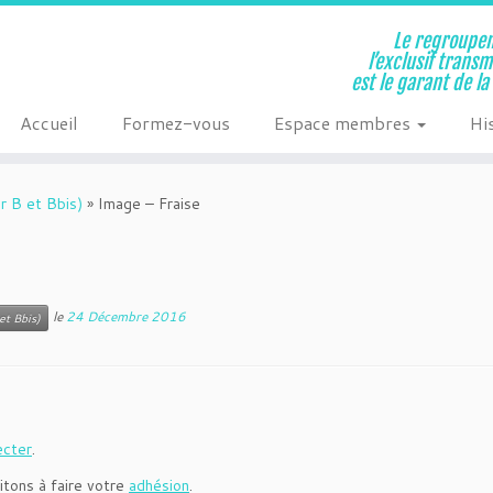
Le regroupem
l’exclusif trans
est le garant de l
Accueil
Formez-vous
Espace membres
Hi
r B et Bbis)
»
Image – Fraise
le
24 Décembre 2016
et Bbis)
ecter
.
itons à faire votre
adhésion
.