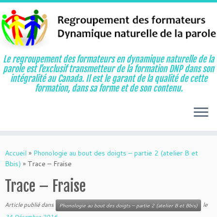
Le regroupement des formateurs en dynamique naturelle de la
parole est l’exclusif transmetteur de la formation DNP dans son
intégralité au Canada. Il est le garant de la qualité de cette
formation, dans sa forme et de son contenu.
Aller
au
Accueil
»
Phonologie au bout des doigts – partie 2 (atelier B et
contenu
Bbis)
»
Trace – Fraise
Trace – Fraise
Article publié dans
le
Phonologie au bout des doigts – partie 2 (atelier B et Bbis)
24 Décembre 2016