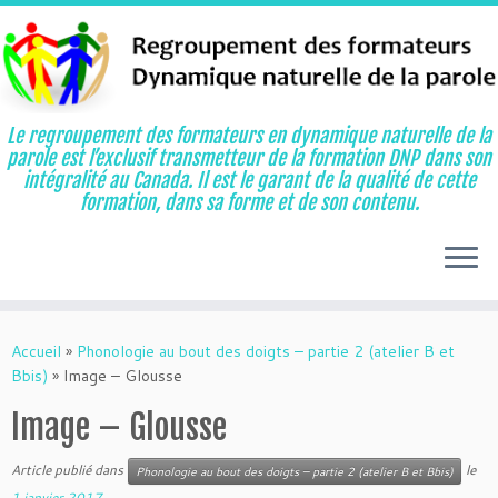
Le regroupement des formateurs en dynamique naturelle de la
parole est l’exclusif transmetteur de la formation DNP dans son
intégralité au Canada. Il est le garant de la qualité de cette
formation, dans sa forme et de son contenu.
Aller
au
Accueil
»
Phonologie au bout des doigts – partie 2 (atelier B et
contenu
Bbis)
»
Image – Glousse
Image – Glousse
Article publié dans
le
Phonologie au bout des doigts – partie 2 (atelier B et Bbis)
1 janvier 2017