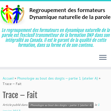
Le regroupement des formateurs en dynamique naturelle de la
parole est l’exclusif transmetteur de la formation DNP dans son
intégralité au Canada. Il est le garant de la qualité de cette
formation, dans sa forme et de son contenu.
Aller
au
Accueil
»
Phonologie au bout des doigts – partie 1 (atelier A)
»
contenu
Trace – Fait
Trace – Fait
Article publié dans
le
1
Phonologie au bout des doigts – partie 1 (atelier A)
janvier 2017