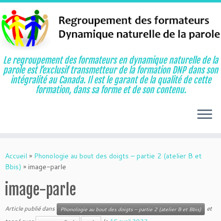
Le regroupement des formateurs en dynamique naturelle de la
parole est l’exclusif transmetteur de la formation DNP dans son
intégralité au Canada. Il est le garant de la qualité de cette
formation, dans sa forme et de son contenu.
Aller
au
Accueil
»
Phonologie au bout des doigts – partie 2 (atelier B et
contenu
Bbis)
»
image-parle
image-parle
Article publié dans
et
Phonologie au bout des doigts – partie 2 (atelier B et Bbis)