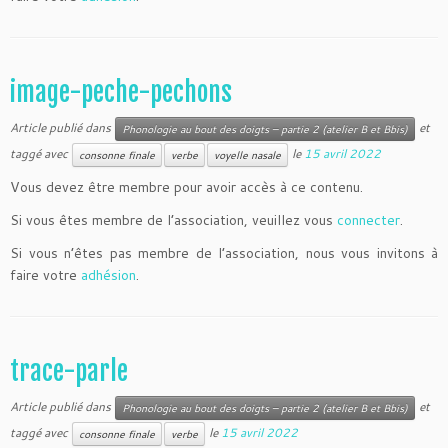
image-peche-pechons
Article publié dans
et
Phonologie au bout des doigts – partie 2 (atelier B et Bbis)
taggé avec
le
15 avril 2022
consonne finale
verbe
voyelle nasale
Vous devez être membre pour avoir accès à ce contenu.
Si vous êtes membre de l’association, veuillez vous
connecter
.
Si vous n’êtes pas membre de l’association, nous vous invitons à
faire votre
adhésion
.
trace-parle
Article publié dans
et
Phonologie au bout des doigts – partie 2 (atelier B et Bbis)
taggé avec
le
15 avril 2022
consonne finale
verbe