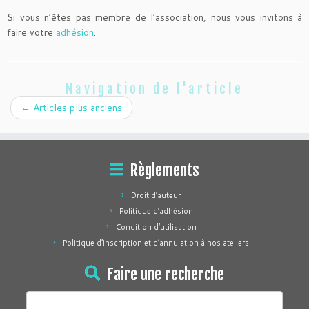
Si vous n’êtes pas membre de l’association, nous vous invitons à
faire votre
adhésion
.
Navigation de l'article
←
Articles plus anciens
Règlements
Droit d’auteur
Politique d’adhésion
Condition d’utilisation
Politique d’inscription et d’annulation à nos ateliers
Faire une recherche
Rechercher :