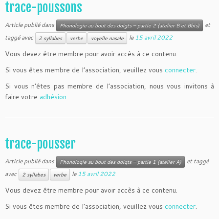
trace-poussons
Article publié dans
et
Phonologie au bout des doigts – partie 2 (atelier B et Bbis)
taggé avec
le
15 avril 2022
2 syllabes
verbe
voyelle nasale
Vous devez être membre pour avoir accès à ce contenu.
Si vous êtes membre de l’association, veuillez vous
connecter
.
Si vous n’êtes pas membre de l’association, nous vous invitons à
faire votre
adhésion
.
trace-pousser
Article publié dans
et taggé
Phonologie au bout des doigts – partie 1 (atelier A)
avec
le
15 avril 2022
2 syllabes
verbe
Vous devez être membre pour avoir accès à ce contenu.
Si vous êtes membre de l’association, veuillez vous
connecter
.