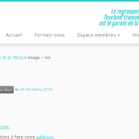
Le regroupem
l’exclusif trans
est le garant de l
Accueil
Formez-vous
Espace membres
Hi
r B et Bbis)
»
Image – Six
le
24 Décembre 2016
et Bbis)
ecter
.
itons à faire votre
adhésion
.