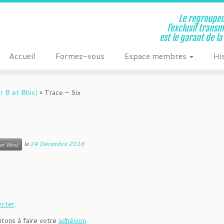
Le regroupem
l’exclusif trans
est le garant de l
Accueil
Formez-vous
Espace membres
Hi
r B et Bbis)
»
Trace – Six
le
24 Décembre 2016
et Bbis)
ecter
.
itons à faire votre
adhésion
.