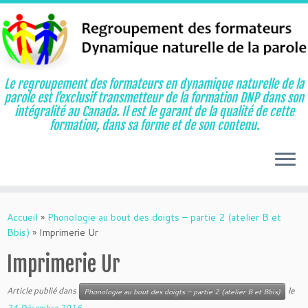
Le regroupement des formateurs en dynamique naturelle de la
parole est l’exclusif transmetteur de la formation DNP dans son
intégralité au Canada. Il est le garant de la qualité de cette
formation, dans sa forme et de son contenu.
Aller
au
Accueil
»
Phonologie au bout des doigts – partie 2 (atelier B et
contenu
Bbis)
»
Imprimerie Ur
Imprimerie Ur
Article publié dans
le
Phonologie au bout des doigts – partie 2 (atelier B et Bbis)
24 Décembre 2016