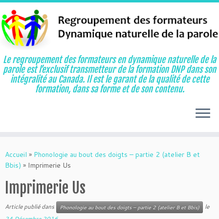
Le regroupement des formateurs en dynamique naturelle de la
parole est l’exclusif transmetteur de la formation DNP dans son
intégralité au Canada. Il est le garant de la qualité de cette
formation, dans sa forme et de son contenu.
Aller
au
Accueil
»
Phonologie au bout des doigts – partie 2 (atelier B et
contenu
Bbis)
»
Imprimerie Us
Imprimerie Us
Article publié dans
le
Phonologie au bout des doigts – partie 2 (atelier B et Bbis)
24 Décembre 2016